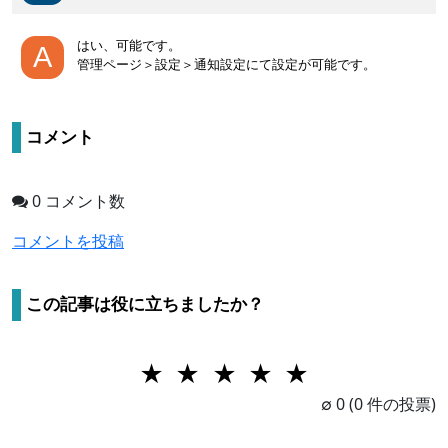
はい、可能です。
管理ページ＞設定＞通知設定にて設定が可能です。
コメント
0 コメント数
コメントを投稿
この記事は役に立ちましたか？
★
★
★
★
★
1 Star
2 Stars
3 Stars
4 Stars
5 Stars
∅
0
(0 件の投票)